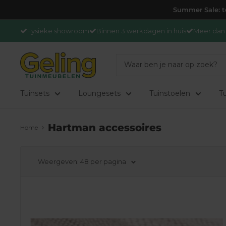
Ga
Summer Sale: to
door
Fysieke showroom
Binnen 3 werkdagen in huis
Meer dan 
naar
content
GelingTuinmeubelen
Tuinsets
Loungesets
Tuinstoelen
Tu
Hartman accessoires
Home
Weergeven: 48 per pagina