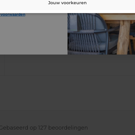
Jouw voorkeuren
evoorwaarden
Gebaseerd op
127
beoordelingen