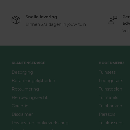
Snelle levering
Per
adv
Binnen 2/3 dagen in jouw tuin
Vol
KLANTENSERVICE
HOOFDMENU
Bezorging
Tuinsets
Betaalmogelijkheden
Loungesets
Retournering
Tuinstoelen
Herroepingsrecht
Tuintafels
Garantie
Tuinbanken
Disclaimer
Parasols
Privacy- en cookieverklaring
Tuinkussens