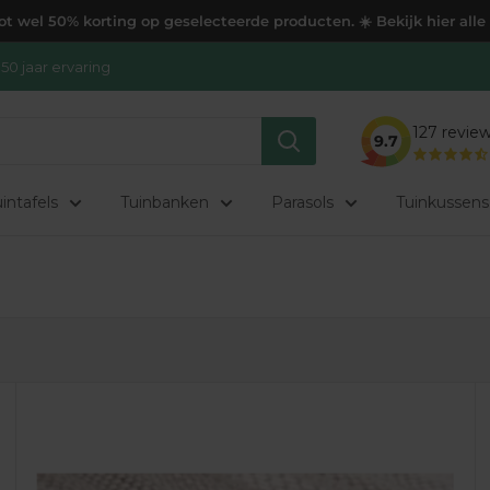
t wel 50% korting op geselecteerde producten. ☀️ Bekijk hier alle
50 jaar ervaring
127
revie
9.7
intafels
Tuinbanken
Parasols
Tuinkussens