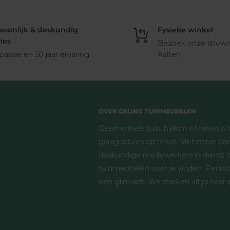
soonlijk & deskundig
Fysieke winkel
ies
Bezoek onze showr
 passie en 50 jaar ervaring
Aalten
OVER GELING TUINMEUBELEN
Geen enkele tuin, balkon of terras i
graag advies op maat. Met meer dan
deskundige medewerkers in dienst d
tuinmeubelen voor je vinden. Persoon
een glimlach. We zoeken altijd naar