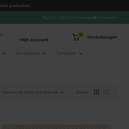
 sale producten.
0543 - 472791
Email ons
Showroom
Login/registreren
ws
0
Winkelwagen
Mijn account
Accessoires
Tuinstijlen
Sorteer op: Best verkopende
Bekijk