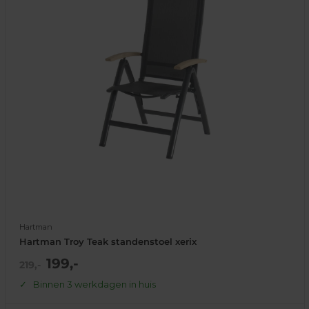
Hartman
Hartman Troy Teak standenstoel xerix
Actie
199,-
Normale
219,-
prijs
prijs
Binnen 3 werkdagen in huis