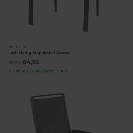
Lesli Living
Lesli Living Stapelstoel Arezzo
Actie
64,95
Normale
69,99
prijs
prijs
Binnen 3 werkdagen in huis