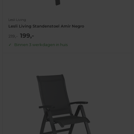
Lesli Living
Lesli Living Standenstoel Amir Negro
Actie
199,-
Normale
219,-
prijs
prijs
Binnen 3 werkdagen in huis