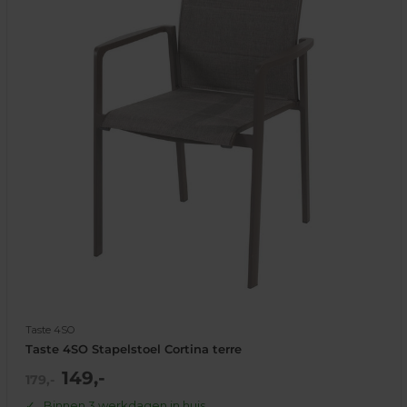
Taste 4SO
Taste 4SO Stapelstoel Cortina terre
Actie
149,-
Normale
179,-
prijs
prijs
Binnen 3 werkdagen in huis