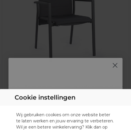
Tierra Outdoor
Tierra Outdoor Stapelstoel Foxx high verstelbaar charcoal-
aluminium
Cookie instellingen
Ontvang €50,- korting op je aankoop!
Actie
259,-
Normale
279,-
prijs
prijs
Ontdek als eerste onze aanbiedingen,
Binnen 3 werkdagen in huis
DUTCH
Wij gebruiken cookies om onze website beter
acties, nieuwe collecties en ideeën voor
jouw buitenruimte.
te laten werken en jouw ervaring te verbeteren.
GERMAN
Wil je een betere winkelervaring? Klik dan op
E-mail