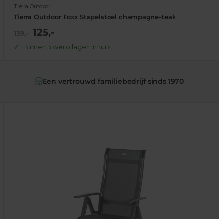
Tierra Outdoor
Tierra Outdoor Foxx Stapelstoel champagne-teak
Actie
125,-
Normale
139,-
prijs
prijs
Binnen 3 werkdagen in huis
99% van onze klanten raadt ons aan