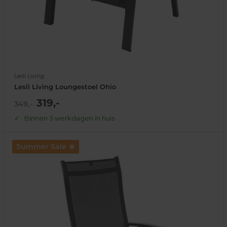
Lesli Living
Lesli Living Loungestoel Ohio
Actie
319,-
Normale
349,-
prijs
prijs
Binnen 3 werkdagen in huis
Summer Sale ☀️