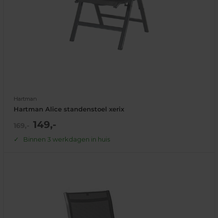
Hartman
Hartman Alice standenstoel xerix
Actie
149,-
Normale
169,-
prijs
prijs
Binnen 3 werkdagen in huis