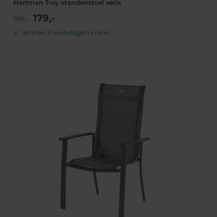
Hartman Troy standenstoel xerix
Actie
179,-
Normale
199,-
prijs
prijs
Binnen 3 werkdagen in huis