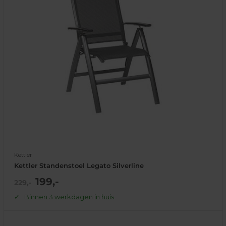
Kettler
Kettler Standenstoel Legato Silverline
Actie
199,-
Normale
229,-
prijs
prijs
Binnen 3 werkdagen in huis