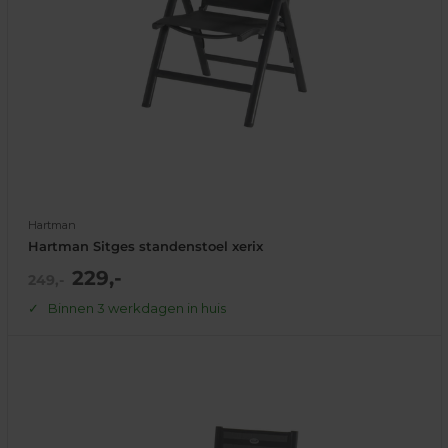
Hartman
Hartman Sitges standenstoel xerix
Actie
229,-
Normale
249,-
prijs
prijs
Binnen 3 werkdagen in huis