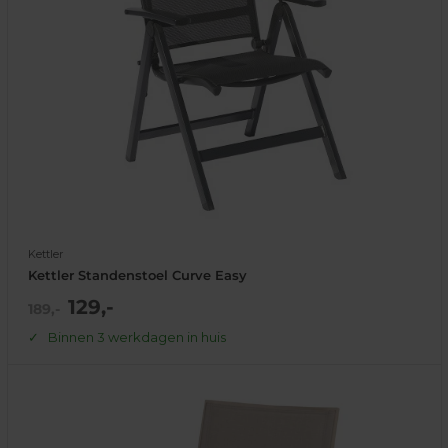
Kettler
Kettler Standenstoel Curve Easy
Actie
129,-
Normale
189,-
prijs
prijs
Binnen 3 werkdagen in huis