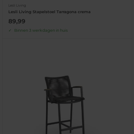
Lesli Living
Lesli Living Stapelstoel Tarragona crema
Actie
89,99
prijs
Binnen 3 werkdagen in huis