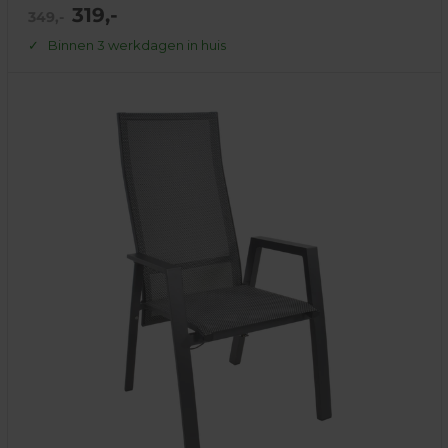
Actie
319,-
Normale
349,-
prijs
prijs
Binnen 3 werkdagen in huis