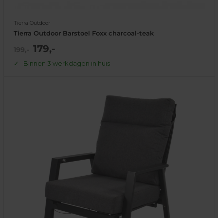
Tierra Outdoor
Tierra Outdoor Barstoel Foxx charcoal-teak
Actie
179,-
Normale
199,-
prijs
prijs
Binnen 3 werkdagen in huis