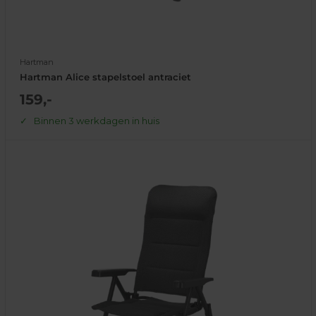
Hartman
Hartman Alice stapelstoel antraciet
Actie
159,-
prijs
Binnen 3 werkdagen in huis