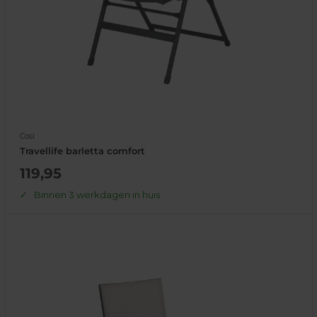
Cosi
Travellife barletta comfort
Actie
119,95
prijs
Binnen 3 werkdagen in huis