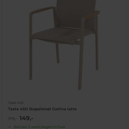
Taste 4SO
Taste 4SO Stapelstoel Cortina latte
Actie
149,-
Normale
179,-
prijs
prijs
Binnen 3 werkdagen in huis