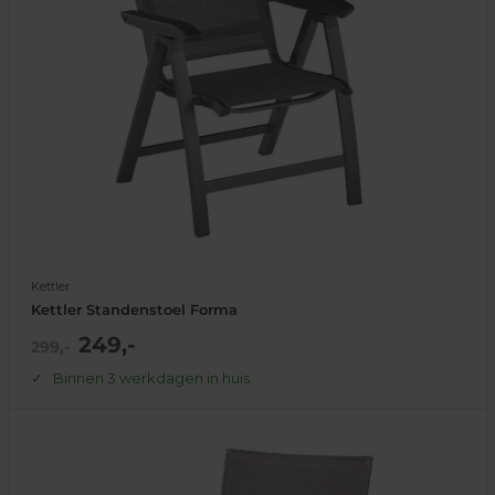
Kettler
Kettler Standenstoel Forma
Actie
249,-
Normale
299,-
prijs
prijs
Binnen 3 werkdagen in huis