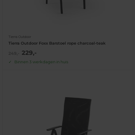
Tierra Outdoor
Tierra Outdoor Foxx Barstoel rope charcoal-teak
Actie
229,-
Normale
249,-
prijs
prijs
Binnen 3 werkdagen in huis