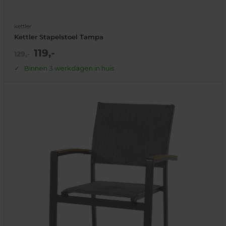
kettler
Kettler Stapelstoel Tampa
Actie
119,-
Normale
129,-
prijs
prijs
Binnen 3 werkdagen in huis