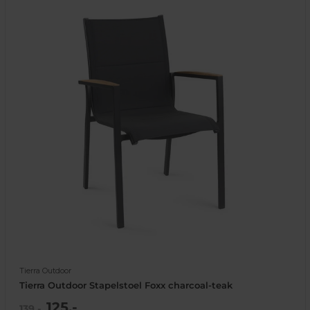
Tierra Outdoor
Tierra Outdoor Stapelstoel Foxx charcoal-teak
Actie
125,-
Normale
139,-