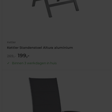
Kettler
Kettler Standenstoel Altura aluminium
Actie
199,-
Normale
269,-
prijs
prijs
Binnen 3 werkdagen in huis