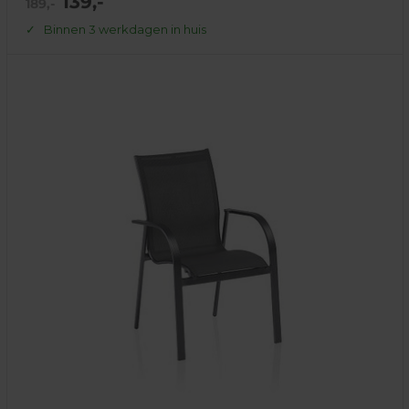
139,-
Normale
189,-
prijs
prijs
Binnen 3 werkdagen in huis