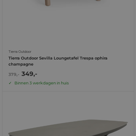
Tierra Outdoor
Tierra Outdoor Sevilla Loungetafel Trespa ophira
champagne
Actie
349,-
Normale
379,-
prijs
prijs
Binnen 3 werkdagen in huis