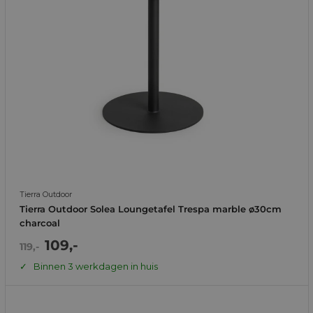
Tierra Outdoor
Tierra Outdoor Solea Loungetafel Trespa marble ø30cm
charcoal
Actie
109,-
Normale
119,-
prijs
prijs
Binnen 3 werkdagen in huis