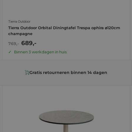
Tierra Outdoor
Tierra Outdoor Orbital Diningtafel Trespa ophira ø120cm
champagne
Actie
689,-
Normale
769,-
prijs
prijs
Binnen 3 werkdagen in huis
Gratis retourneren binnen 14 dagen