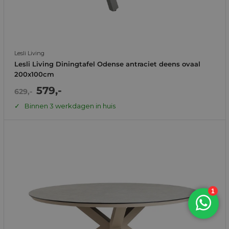
Lesli Living
Lesli Living Diningtafel Odense antraciet deens ovaal
200x100cm
Actie
579,-
Normale
629,-
prijs
prijs
Binnen 3 werkdagen in huis