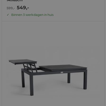
Actie
549,-
Normale
599,-
prijs
prijs
Binnen 3 werkdagen in huis