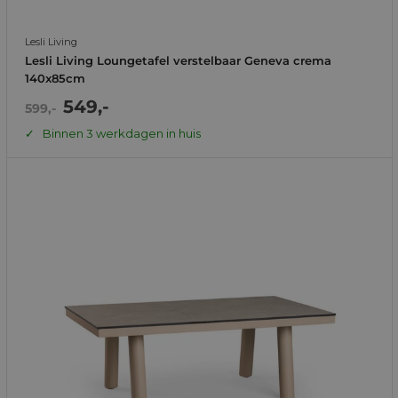
Lesli Living
Lesli Living Loungetafel verstelbaar Geneva crema
140x85cm
Actie
549,-
Normale
599,-
prijs
prijs
Binnen 3 werkdagen in huis