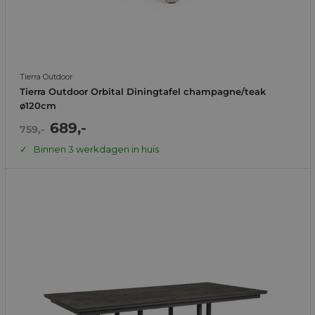
Tierra Outdoor
Tierra Outdoor Orbital Diningtafel champagne/teak
ø120cm
Actie
689,-
Normale
759,-
prijs
prijs
Binnen 3 werkdagen in huis