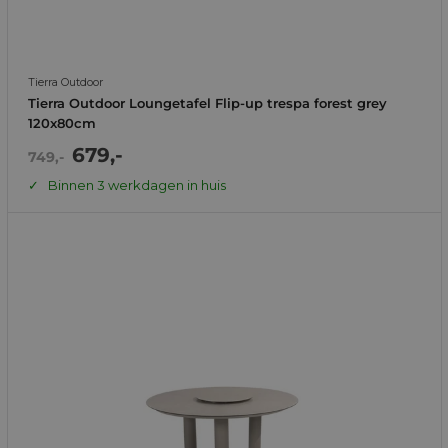
Tierra Outdoor
Tierra Outdoor Loungetafel Flip-up trespa forest grey
120x80cm
Actie
679,-
Normale
749,-
prijs
prijs
Binnen 3 werkdagen in huis