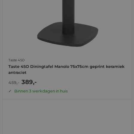
Taste 4SO
Taste 4SO Diningtafel Manolo 75x75cm geprint keramiek
antraciet
Actie
389,-
Normale
459,-
prijs
prijs
Binnen 3 werkdagen in huis