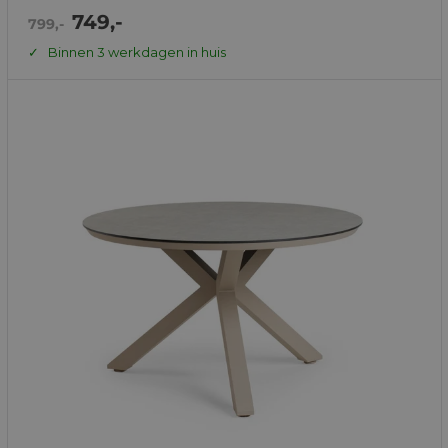
Actie
749,-
Normale
799,-
prijs
prijs
Binnen 3 werkdagen in huis