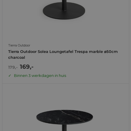
Tierra Outdoor
Tierra Outdoor Solea Loungetafel Trespa marble ø50cm
charcoal
Actie
169,-
Normale
179,-
prijs
prijs
Binnen 3 werkdagen in huis