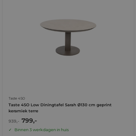
Taste 4SO
Taste 4SO Low Diningtafel Sarah Ø130 cm geprint
keramiek terre
Actie
799,-
Normale
939,-
prijs
prijs
Binnen 3 werkdagen in huis