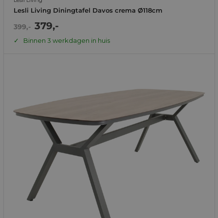
Lesli Living
Lesli Living Diningtafel Davos crema Ø118cm
Actie
379,-
Normale
399,-
prijs
prijs
Binnen 3 werkdagen in huis