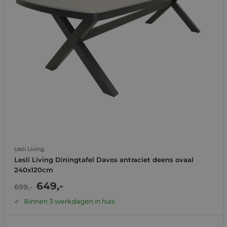
Lesli Living
Lesli Living Diningtafel Davos antraciet deens ovaal
240x120cm
Actie
649,-
Normale
699,-
prijs
prijs
Binnen 3 werkdagen in huis