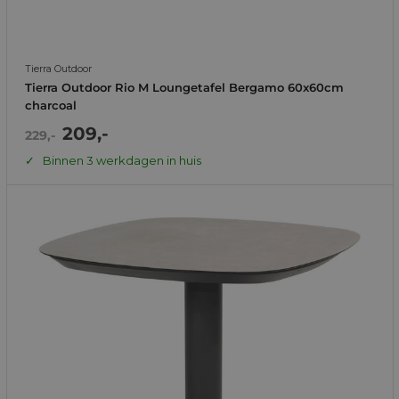
Tierra Outdoor
Tierra Outdoor Rio M Loungetafel Bergamo 60x60cm
charcoal
Actie
209,-
Normale
229,-
prijs
prijs
Binnen 3 werkdagen in huis