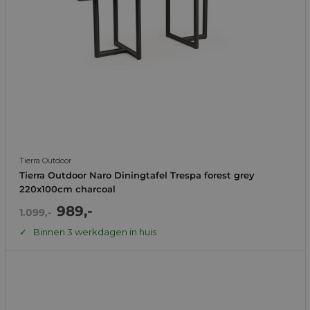
Tierra Outdoor
Tierra Outdoor Naro Diningtafel Trespa forest grey
220x100cm charcoal
Actie
989,-
Normale
1.099,-
prijs
prijs
Binnen 3 werkdagen in huis