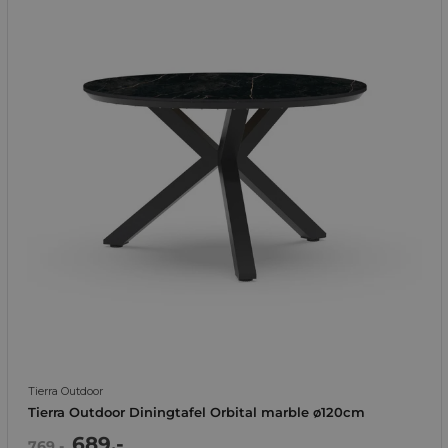
Tierra Outdoor
Tierra Outdoor Diningtafel Orbital marble ø120cm
Actie
689,-
Normale
769,-