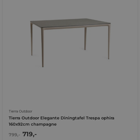
Tierra Outdoor
Tierra Outdoor Elegante Diningtafel Trespa ophira
160x92cm champagne
Actie
719,-
Normale
799,-
prijs
prijs