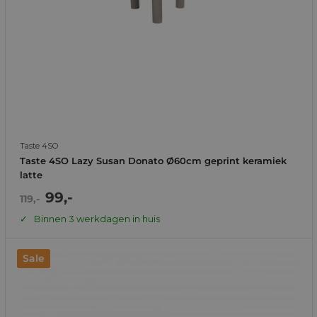
Taste 4SO
Taste 4SO Lazy Susan Donato Ø60cm geprint keramiek
latte
Actie
99,-
Normale
119,-
prijs
prijs
Binnen 3 werkdagen in huis
Sale