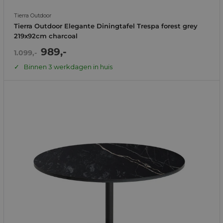
Tierra Outdoor
Tierra Outdoor Elegante Diningtafel Trespa forest grey
219x92cm charcoal
Actie
989,-
Normale
1.099,-
prijs
prijs
Binnen 3 werkdagen in huis