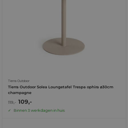
Tierra Outdoor
Tierra Outdoor Solea Loungetafel Trespa ophira ø30cm
champagne
Actie
109,-
Normale
119,-
prijs
prijs
Binnen 3 werkdagen in huis