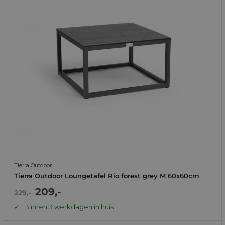
Tierra Outdoor
Tierra Outdoor Loungetafel Rio forest grey M 60x60cm
Actie
209,-
Normale
229,-
prijs
prijs
Binnen 3 werkdagen in huis