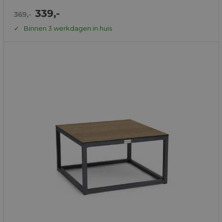
Actie
339,-
Normale
369,-
prijs
prijs
Binnen 3 werkdagen in huis