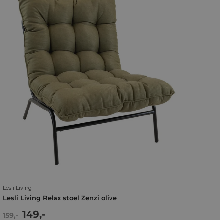
Lesli Living
Lesli Living Relax stoel Zenzi olive
Actie
149,-
Normale
159,-