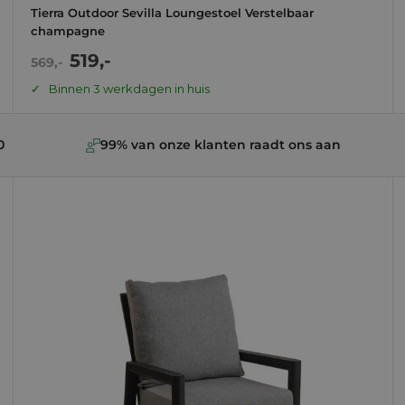
Tierra Outdoor Sevilla Loungestoel Verstelbaar
champagne
Actie
519,-
Normale
569,-
prijs
prijs
Binnen 3 werkdagen in huis
0
99% van onze klanten raadt ons aan