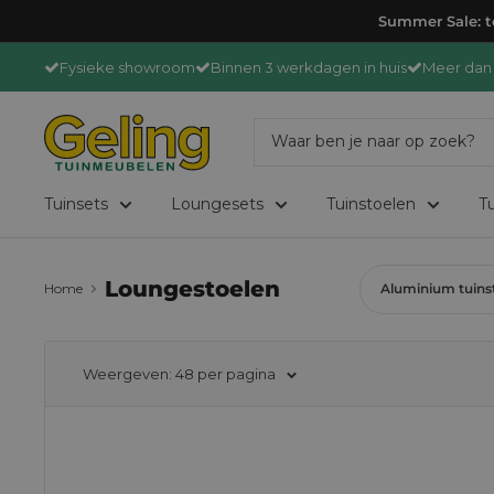
Ga
Summer Sale: to
door
Fysieke showroom
Binnen 3 werkdagen in huis
Meer dan 
naar
content
GelingTuinmeubelen
Tuinsets
Loungesets
Tuinstoelen
Tu
Loungestoelen
Home
Aluminium tuins
Weergeven: 48 per pagina