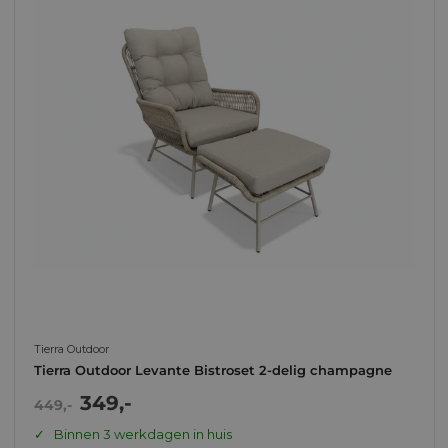
Tierra Outdoor
Tierra Outdoor Levante Bistroset 2-delig champagne
Actie
349,-
Normale
449,-
prijs
prijs
Binnen 3 werkdagen in huis