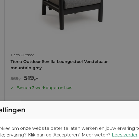
Tierra Outdoor
Tierra Outdoor Sevilla Loungestoel Verstelbaar
mountain grey
Actie
519,-
Normale
569,-
prijs
prijs
Binnen 3 werkdagen in huis
ellingen
okies om onze website beter te laten werken en jouw ervaring t
nkelervaring? Klik dan op 'Accepteren'. Meer weten?
Lees verder