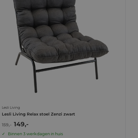
Lesli Living
Lesli Living Relax stoel Zenzi zwart
Actie
149,-
Normale
159,-
prijs
prijs
Binnen 3 werkdagen in huis