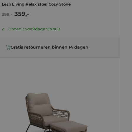
Lesli Living Relax stoel Cozy Stone
Actie
359,-
Normale
399,-
prijs
prijs
Binnen 3 werkdagen in huis
Gratis retourneren binnen 14 dagen