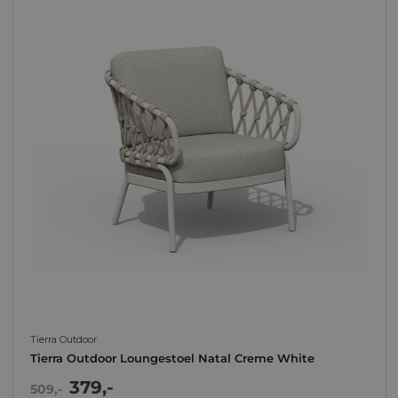
Tierra Outdoor
Tierra Outdoor Loungestoel Natal Creme White
Actie
379,-
Normale
509,-