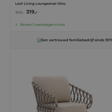
Lesli Living Loungestoel Ohio
Actie
319,-
Normale
349,-
prijs
prijs
Binnen 3 werkdagen in huis
Een vertrouwd familiebedrijf sinds 197