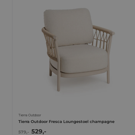
Tierra Outdoor
Tierra Outdoor Fresca Loungestoel champagne
Actie
529,-
Normale
579,-