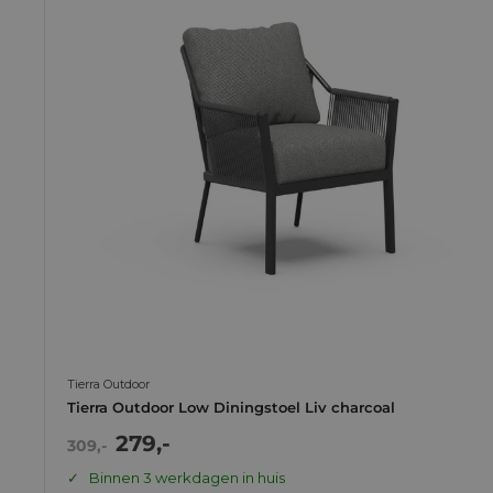
Tierra Outdoor
Tierra Outdoor Low Diningstoel Liv charcoal
Actie
279,-
Normale
309,-
prijs
prijs
Binnen 3 werkdagen in huis