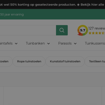
t wel 50% korting op geselecteerde producten. ☀️ Bekijk hier alle
50 jaar ervaring
127
revie
9.7
intafels
Tuinbanken
Parasols
Tuinkussens
toelen
Rope tuinstoelen
Kunststof tuinstoelen
Textileen t