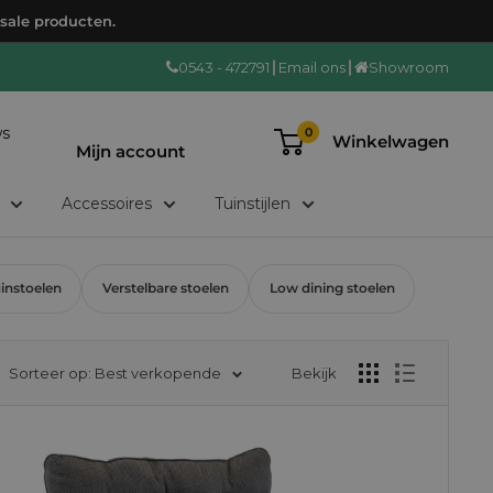
 sale producten.
0543 - 472791
Email ons
Showroom
Login/registreren
ws
0
Winkelwagen
Mijn account
Accessoires
Tuinstijlen
uinstoelen
Verstelbare stoelen
Low dining stoelen
Sorteer op: Best verkopende
Bekijk