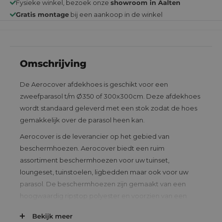
Fysieke winkel, bezoek onze
showroom in Aalten
Gratis montage
bij een aankoop in de winkel
Omschrijving
De Aerocover afdekhoes is geschikt voor een
zweefparasol t/m Ø350 of 300x300cm. Deze afdekhoes
wordt standaard geleverd met een stok zodat de hoes
gemakkelijk over de parasol heen kan.
Aerocover is de leverancier op het gebied van
beschermhoezen. Aerocover biedt een ruim
assortiment beschermhoezen voor uw tuinset,
loungeset, tuinstoelen, ligbedden maar ook voor uw
parasol. De beschermhoezen zijn gemaakt van een
hoogwaardig ripstop polyester en voorzien van een
Aerocover membraan. De Aerocovers zijn ademend,
Bekijk meer
vuil- en waterbestendig. Hierdoor bieden ze uw