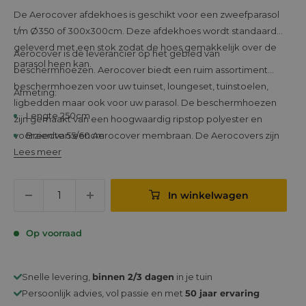
prijs
De Aerocover afdekhoes is geschikt voor een zweefparasol
t/m Ø350 of 300x300cm. Deze afdekhoes wordt standaard
geleverd met een stok zodat de hoes gemakkelijk over de
Aerocover is de leverancier op het gebied van
parasol heen kan.
beschermhoezen. Aerocover biedt een ruim assortiment
beschermhoezen voor uw tuinset, loungeset, tuinstoelen,
Afmeting:
ligbedden maar ook voor uw parasol. De beschermhoezen
Lengte 250cm
zijn gemaakt van een hoogwaardig ripstop polyester en
Breedte 55/60cm
voorzien van een Aerocover membraan. De Aerocovers zijn
Lees meer
ademend, vuil- en waterbestendig. Hierdoor bieden ze uw
tuinmeubelen, parasols, tuinaccessoires en kussens optimale
bescherming. Door de solution dyed en door-en-door
In winkelwagen
gekleurde buitenkant zal deze hoes een hoge kleurechtheid
hebben. Standaard hoezen verkleuren veel sneller.
Op voorraad
Snelle levering,
binnen 2/3 dagen
in je tuin
Persoonlijk advies, vol passie en met
50 jaar ervaring