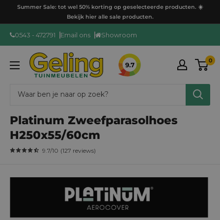
Ga
Summer Sale: tot wel 50% korting op geselecteerde producten. ☀️
door
Bekijk hier alle sale producten.
naar
0543 - 472791
Email ons
Showroom
content
GelingTuinmeubelen
0
9.7
Platinum Zweefparasolhoes
H250x55/60cm
9.7
/10
(
127
reviews
)