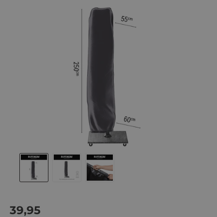
Actie
39,95