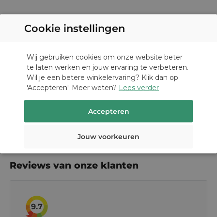
tuinmeubelen, parasols, tuinaccessoires en kussens
optimale bescherming. Door de solution dyed en door-
Cookie instellingen
Specificaties
en-door gekleurde buitenkant zal deze hoes een hoge
kleurechtheid hebben. Standaard hoezen verkleuren
DUTCH
Ean
8717591770541
veel sneller.
Wij gebruiken cookies om onze website beter
te laten werken en jouw ervaring te verbeteren.
GERMAN
Afmeting:
Artikelnummer
7970
Wil je een betere winkelervaring? Klik dan op
'Accepteren'. Meer weten?
Lees verder
Lengte 250cm
Merk
Platinum Sun & Shade
Breedte 55/60cm
Accepteren
Materiaal
Ripstop polyester
Jouw voorkeuren
Reviews van onze klanten
9.7