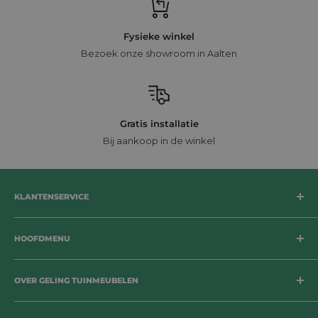
Fysieke winkel
Bezoek onze showroom in Aalten
Gratis installatie
Bij aankoop in de winkel
KLANTENSERVICE
Bezorging
HOOFDMENU
Betaalmogelijkheden
Retournering
Tuinsets
Herroepingsrecht
OVER GELING TUINMEUBELEN
Loungesets
Garantie
Tuinstoelen
Geen enkele tuin, balkon of terras is hetzelfde. Bij Geling