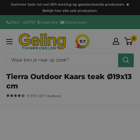
Ga
Summer Sale: tot wel 50% korting op geselecteerde producten. ☀️
door
Bekijk hier alle sale producten.
naar
0543 - 472791
Email ons
Showroom
content
GelingTuinmeubelen
0
9.7
Tierra Outdoor Kaars teak Ø19x13
cm
9.7
/10
(
127
reviews
)