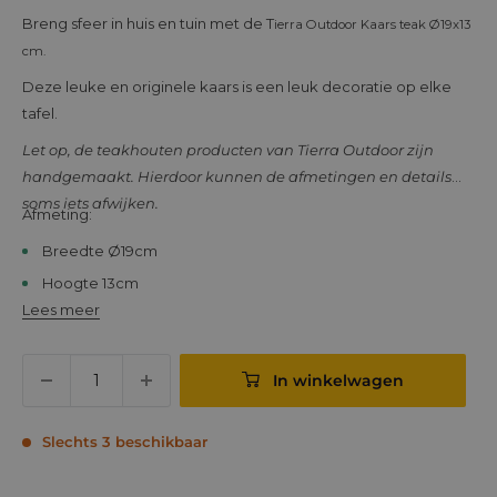
prijs
Breng sfeer in huis en tuin met de T
ierra Outdoor Kaars teak Ø19x13
cm.
Deze leuke en originele kaars is een leuk decoratie op elke
tafel.
Let op, de teakhouten producten van Tierra Outdoor zijn
handgemaakt. Hierdoor kunnen de afmetingen en details
soms iets afwijken.
Afmeting:
Breedte Ø19cm
Hoogte 13cm
Lees meer
In winkelwagen
Slechts 3 beschikbaar