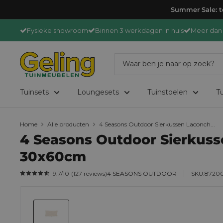
Ga
Summer Sale: to
door
Fysieke showroom
Binnen 3 werkdagen in huis
Meer dan 
naar
content
GelingTuinmeubelen
Tuinsets
Loungesets
Tuinstoelen
Tu
Home
Alle producten
4 Seasons Outdoor Sierkussen Laconch...
4 Seasons Outdoor Sierkus
30x60cm
9.7
/10
(
127
reviews
)
4 SEASONS OUTDOOR
SKU:
87200