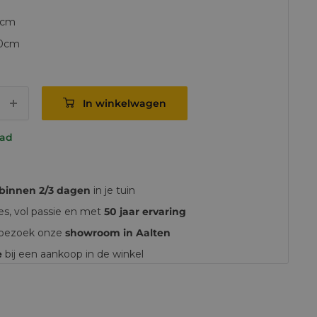
0cm
60cm
m
In winkelwagen
aad
binnen 2/3 dagen
in je tuin
ies, vol passie en met
50 jaar ervaring
, bezoek onze
showroom in Aalten
e
bij een aankoop in de winkel