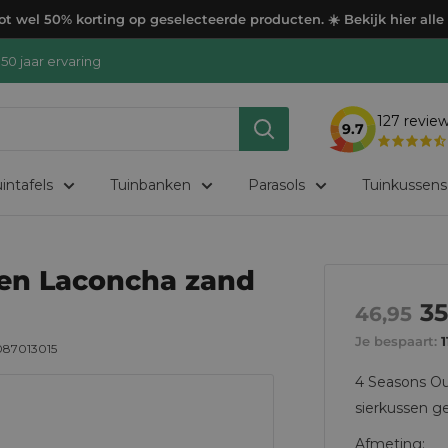
t wel 50% korting op geselecteerde producten. ☀️ Bekijk hier alle
50 jaar ervaring
127
revie
9.7
intafels
Tuinbanken
Parasols
Tuinkussens
sen Laconcha zand
Ac
35
Normale
46,95
prijs
pr
Je bespaart:
1
87013015
4 Seasons Out
sierkussen ge
Afmeting: