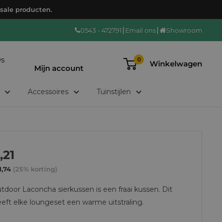
 sale producten.
0543 - 472791
Email ons
Showroom
Login/registreren
ws
0
Winkelwagen
Mijn account
Accessoires
Tuinstijlen
tie
,21
ijs
1,74
(25% korting)
door Laconcha sierkussen is een fraai kussen. Dit
eft elke loungeset een warme uitstraling.