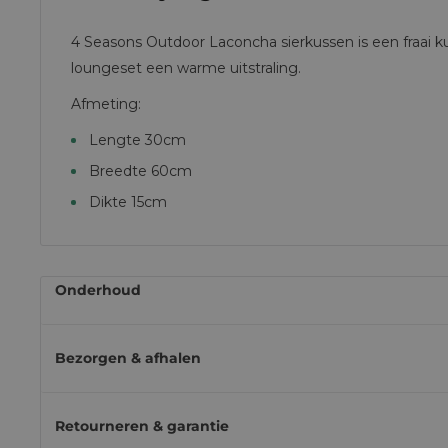
4 Seasons Outdoor Laconcha sierkussen is een fraai ku
loungeset een warme uitstraling.
Afmeting:
Lengte 30cm
Breedte 60cm
Dikte 15cm
Onderhoud
Wil je dat je tuinkussens langer mooi blijven? Bij klei
Bezorgen & afhalen
schoonmaken met lauwwarm water en een beetje mild
je de kussens altijd in de schaduw laat drogen, zodat 
Bezorgen & afhalen
zon.
Retourneren & garantie
Wij leveren je bestelling met eigen transport, een ext