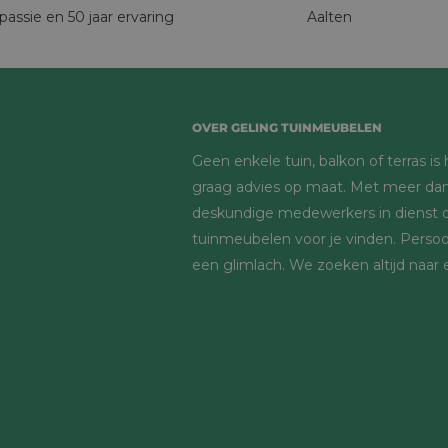
 passie en 50 jaar ervaring
Aalten
OVER GELING TUINMEUBELEN
Geen enkele tuin, balkon of terras i
graag advies op maat. Met meer dan
deskundige medewerkers in dienst d
tuinmeubelen voor je vinden. Persoon
een glimlach. We zoeken altijd naar