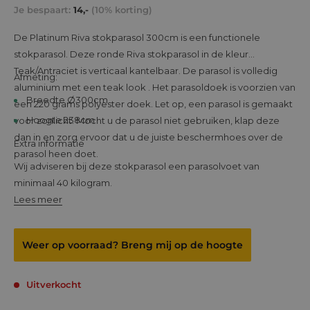
prijs
prijs
Je bespaart:
14,-
(10% korting)
De Platinum Riva stokparasol 300cm is een functionele
stokparasol. Deze ronde Riva stokparasol in de kleur
Teak/Antraciet is verticaal kantelbaar. De parasol is volledig
Afmeting:
aluminium met een teak look . Het parasoldoek is voorzien van
Breedte Ø300cm
een 220 grams polyester doek. Let op, een parasol is gemaakt
Hoogte 238cm
voor zonlicht. Mocht u de parasol niet gebruiken, klap deze
dan in en zorg ervoor dat u de juiste beschermhoes over de
Extra informatie
parasol heen doet.
Wij adviseren bij deze stokparasol een parasolvoet van
minimaal 40 kilogram.
Lees meer
Weer op voorraad? Breng mij op de hoogte
Uitverkocht