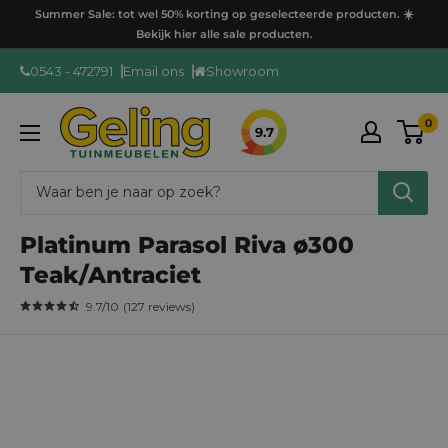
Ga
Summer Sale: tot wel 50% korting op geselecteerde producten. ☀️
door
Bekijk hier alle sale producten.
naar
0543 - 472791
Email ons
Showroom
content
GelingTuinmeubelen
0
9.7
Platinum Parasol Riva ø300
Teak/Antraciet
9.7
/10
(
127
reviews
)