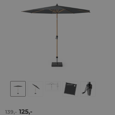
Actie
125,-
Normale
139,-