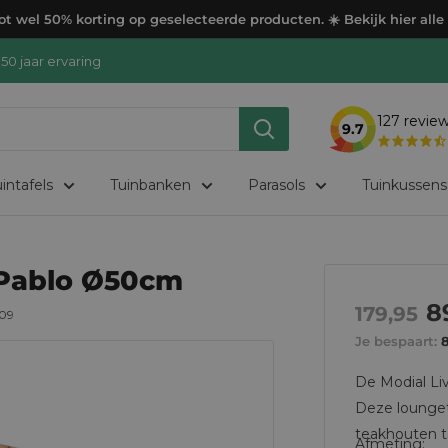
t wel 50% korting op geselecteerde producten. ☀️ Bekijk hier alle
50 jaar ervaring
127
revie
9.7
intafels
Tuinbanken
Parasols
Tuinkussens
 Pablo Ø50cm
A
8
Normale
179,95
509
prijs
pr
Je bespaart:
De Modial Liv
Deze lounget
teakhouten ta
Afmeting: