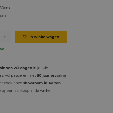
Ø50cm
5cm
In winkelwagen
aad
binnen 2/3 dagen
in je tuin
ies, vol passie en met
50 jaar ervaring
, bezoek onze
showroom in Aalten
e
bij een aankoop in de winkel