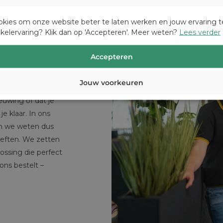
okies om onze website beter te laten werken en jouw ervaring t
nkelervaring? Klik dan op 'Accepteren'. Meer weten?
Lees verder
Accepteren
g advies
Jouw voorkeuren
dat je groter gaat
euwing of dat je
je klaar. In ons
 en we weten dus
oeften. We zetten
lossing die perfect
 ons bestelt –