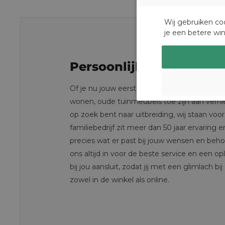
Wij gebruiken co
je een betere wi
Persoonlijk & deskundi
Of je nu jouw eerste tuinmeubilair koopt om
wonen, oude tuinmeubels toe zijn aan verni
op zoek bent naar uitbreiding, wij staan voor 
familiebedrijf zit meer dan 50 jaar ervaring
precies wat er past bij jouw wensen en beh
ons altijd in voor de beste service en een op
bij jou aansluit, zodat jij met een glimlach bij
zowel in de winkel als online.