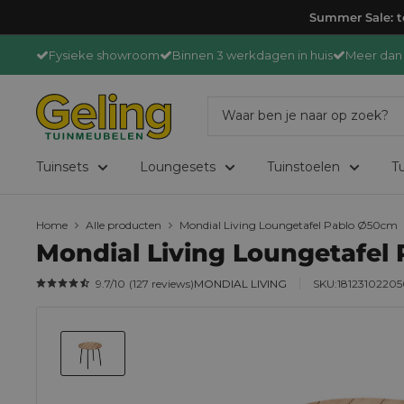
Ga
Summer Sale: to
door
Fysieke showroom
Binnen 3 werkdagen in huis
Meer dan 
naar
content
GelingTuinmeubelen
Tuinsets
Loungesets
Tuinstoelen
Tu
Home
Alle producten
Mondial Living Loungetafel Pablo Ø50cm
Mondial Living Loungetafel
9.7
/10
(
127
reviews
)
MONDIAL LIVING
SKU:
1812310220