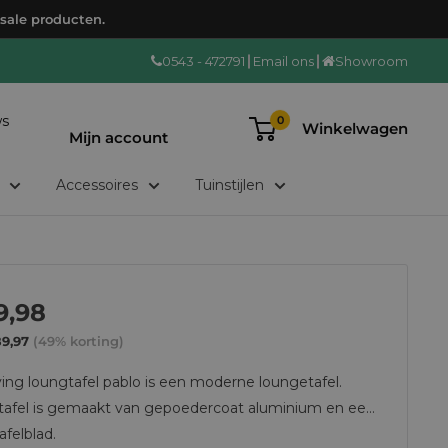
 sale producten.
0543 - 472791
Email ons
Showroom
Login/registreren
ws
0
Winkelwagen
Mijn account
Accessoires
Tuinstijlen
ctie
9,98
ijs
89,97
(49% korting)
ing loungtafel pablo is een moderne loungetafel.
afel is gemaakt van gepoedercoat aluminium en een
felblad.