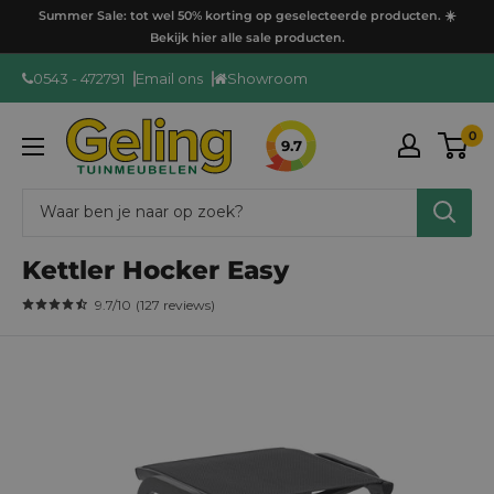
Ga
Summer Sale: tot wel 50% korting op geselecteerde producten. ☀️
door
Bekijk hier alle sale producten.
naar
0543 - 472791
Email ons
Showroom
content
GelingTuinmeubelen
0
9.7
Kettler Hocker Easy
9.7
/10
(
127
reviews
)