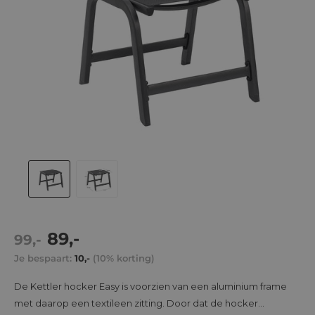
Actie
89,-
Normale
99,-
prijs
prijs
Je bespaart:
10,-
(10% korting)
De Kettler hocker Easy is voorzien van een aluminium frame
met daarop een textileen zitting. Door dat de hocker