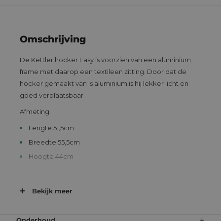
Omschrijving
De Kettler hocker Easy is voorzien van een aluminium
frame met daarop een textileen zitting. Door dat de
hocker gemaakt van is aluminium is hij lekker licht en
goed verplaatsbaar.
Afmeting:
Lengte 51,5cm
Breedte 55,5cm
Hoogte 44cm
> Bekijk alle
Kettler tuinbanken
Bekijk meer
+
Onderhoud