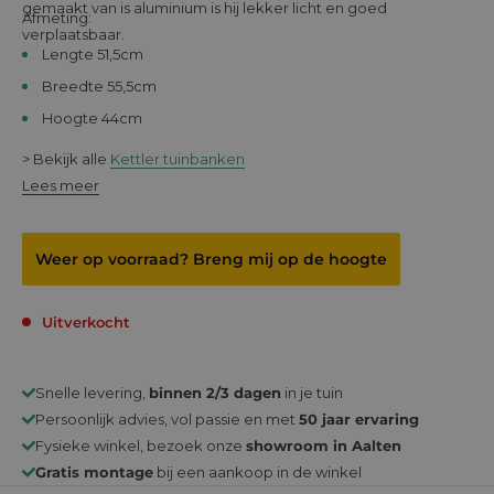
gemaakt van is aluminium is hij lekker licht en goed
Afmeting:
verplaatsbaar.
Lengte 51,5cm
Breedte 55,5cm
Hoogte 44cm
> Bekijk alle
Kettler tuinbanken
Lees meer
Weer op voorraad? Breng mij op de hoogte
Uitverkocht
Snelle levering,
binnen 2/3 dagen
in je tuin
Persoonlijk advies, vol passie en met
50 jaar ervaring
Fysieke winkel, bezoek onze
showroom in Aalten
Gratis montage
bij een aankoop in de winkel