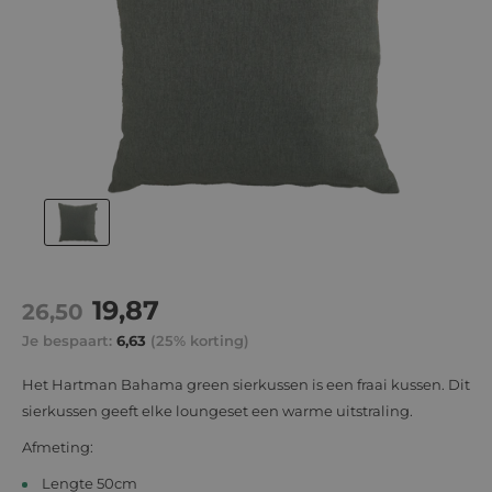
Actie
19,87
Normale
26,50
prijs
prijs
Je bespaart:
6,63
(25% korting)
Het Hartman Bahama green sierkussen is een fraai kussen. Dit
sierkussen geeft elke loungeset een warme uitstraling.
Afmeting:
Lengte 50cm