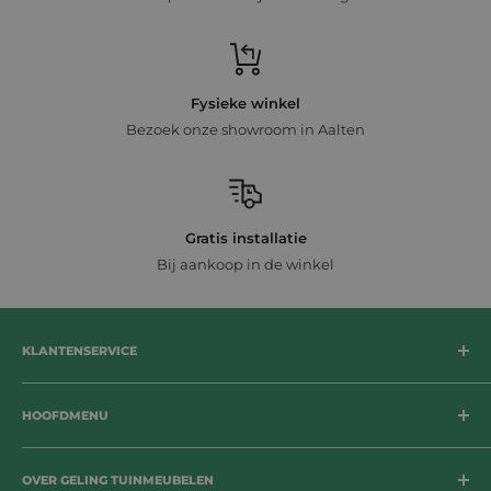
Fysieke winkel
Bezoek onze showroom in Aalten
Gratis installatie
Bij aankoop in de winkel
KLANTENSERVICE
Bezorging
HOOFDMENU
Betaalmogelijkheden
Retournering
Tuinsets
Herroepingsrecht
OVER GELING TUINMEUBELEN
Loungesets