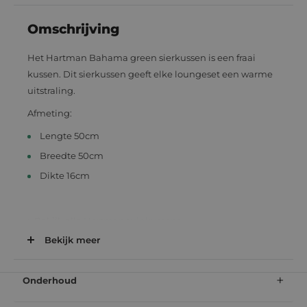
Omschrijving
Het Hartman Bahama green sierkussen is een fraai
kussen. Dit sierkussen geeft elke loungeset een warme
uitstraling.
Afmeting:
Lengte 50cm
Breedte 50cm
Dikte 16cm
> Bekijk alle
Hartman tuinkussens
> Bekijk alle
sierkussens
Bekijk meer
+
Onderhoud