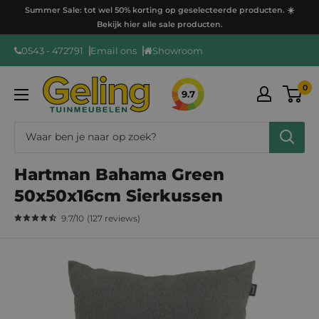
Ga
Summer Sale: tot wel 50% korting op geselecteerde producten. ☀️
door
Bekijk hier alle sale producten.
naar
0543 - 472791
Email ons
Showroom
content
GelingTuinmeubelen
0
9.7
Hartman Bahama Green
50x50x16cm Sierkussen
9.7
/10
(
127
reviews
)