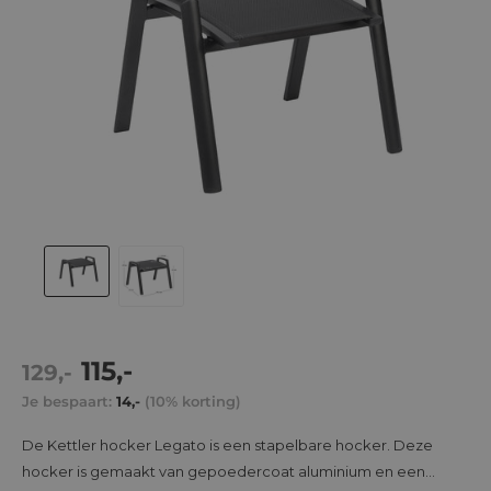
Actie
115,-
Normale
129,-
prijs
prijs
Je bespaart:
14,-
(10% korting)
De Kettler hocker Legato is een stapelbare hocker. Deze
hocker is gemaakt van gepoedercoat aluminium en een