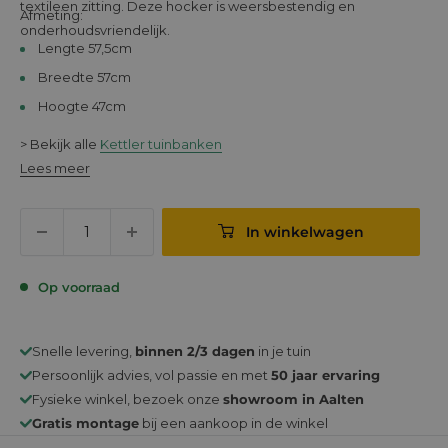
textileen zitting. Deze hocker is weersbestendig en
Afmeting:
onderhoudsvriendelijk.
Lengte 57,5cm
Breedte 57cm
Hoogte 47cm
> Bekijk alle
Kettler tuinbanken
Lees meer
In winkelwagen
Op voorraad
Snelle levering,
binnen 2/3 dagen
in je tuin
Persoonlijk advies, vol passie en met
50 jaar ervaring
Fysieke winkel, bezoek onze
showroom in Aalten
Gratis montage
bij een aankoop in de winkel