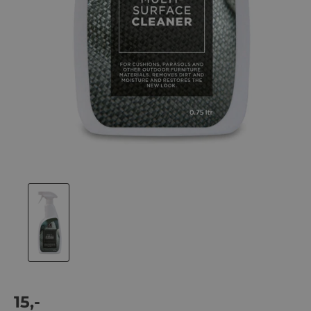
Actie
15,-