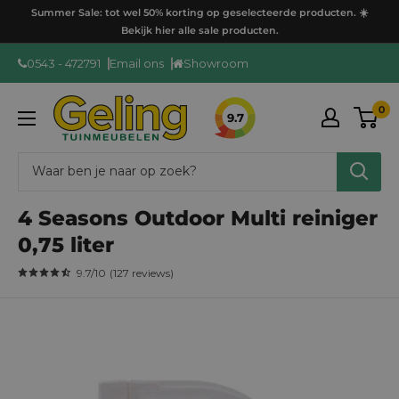
Ga
Summer Sale: tot wel 50% korting op geselecteerde producten. ☀️
door
Bekijk hier alle sale producten.
naar
0543 - 472791
Email ons
Showroom
content
GelingTuinmeubelen
0
9.7
4 Seasons Outdoor Multi reiniger
0,75 liter
9.7
/10
(
127
reviews
)