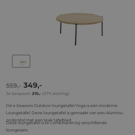
Actie
349,-
Normale
559,-
prijs
prijs
Je bespaart:
210,-
(37% korting)
De 4 Seasons Outdoor loungetafel Yoga is een moderne
Loungetafel. Deze loungetafel is gemaakt van een Aluminium
onderstel met een teak tafelblad.
Deze loungetafel is te combineren bij verschillende
loungesets.