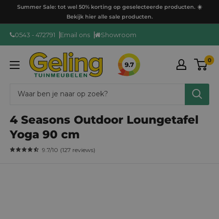
Ga
Summer Sale: tot wel 50% korting op geselecteerde producten. ☀️
door
Bekijk hier alle sale producten.
naar
0543 - 472791
Email ons
Showroom
content
GelingTuinmeubelen
0
9.7
4 Seasons Outdoor Loungetafel
Yoga 90 cm
9.7
/10
(
127
reviews
)