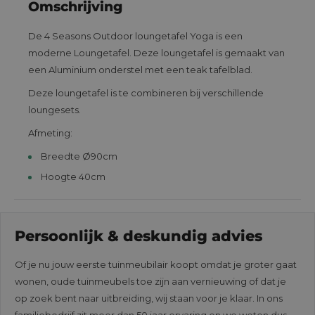
Omschrijving
De 4 Seasons Outdoor loungetafel Yoga is een
moderne Loungetafel. Deze loungetafel is gemaakt van
een Aluminium onderstel met een teak tafelblad.
Deze loungetafel is te combineren bij verschillende
loungesets.
Afmeting:
Breedte Ø90cm
Hoogte 40cm
Persoonlijk & deskundig advies
Of je nu jouw eerste tuinmeubilair koopt omdat je groter gaat
wonen, oude tuinmeubels toe zijn aan vernieuwing of dat je
op zoek bent naar uitbreiding, wij staan voor je klaar. In ons
familiebedrijf zit meer dan 50 jaar ervaring en we weten dus