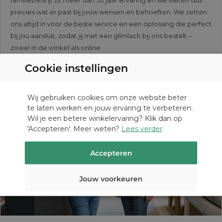
precies wat er past bij jouw wensen en behoeften. We zetten
ons altijd in voor de beste service en een oplossing die perfect
bij jou aansluit, zodat jij met een glimlach bij ons bestelt –
zowel in de winkel als online.
Cookie instellingen
DUTCH
Wij gebruiken cookies om onze website beter
te laten werken en jouw ervaring te verbeteren.
GERMAN
Wil je een betere winkelervaring? Klik dan op
'Accepteren'. Meer weten?
Lees verder
Accepteren
Jouw voorkeuren