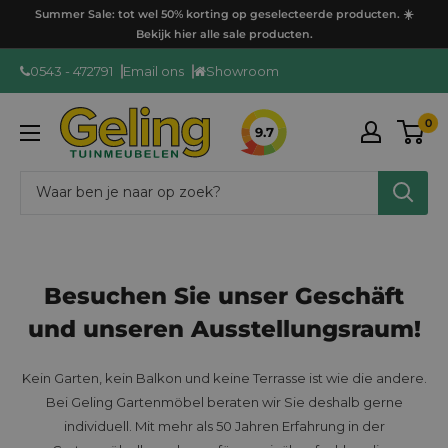
Ga
Summer Sale: tot wel 50% korting op geselecteerde producten. ☀️
door
Bekijk hier alle sale producten.
naar
0543 - 472791
Email ons
Showroom
content
GelingTuinmeubelen
0
9.7
Besuchen Sie unser Geschäft
und unseren Ausstellungsraum!
Kein Garten, kein Balkon und keine Terrasse ist wie die andere.
Bei Geling Gartenmöbel beraten wir Sie deshalb gerne
individuell. Mit mehr als 50 Jahren Erfahrung in der