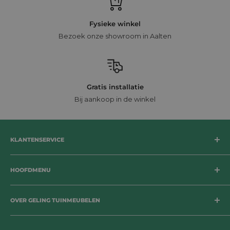
Fysieke winkel
Bezoek onze showroom in Aalten
Gratis installatie
Bij aankoop in de winkel
KLANTENSERVICE
Bezorging
HOOFDMENU
Betaalmogelijkheden
Retournering
Tuinsets
Herroepingsrecht
OVER GELING TUINMEUBELEN
Loungesets
Garantie
Tuinstoelen
Geen enkele tuin, balkon of terras is hetzelfde. Bij Geling
Disclaimer